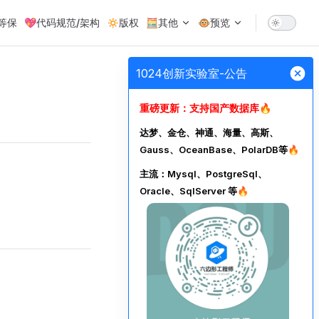
级等保
💖代码规范/架构
🔅版权
🧮其他
🐵预览
1024创新实验室-公告
重磅更新：支持国产数据库🔥
达梦、金仓、神通、海量、高斯、
Gauss、OceanBase、PolarDB等🔥
主流：Mysql、PostgreSql、
Oracle、SqlServer 等🔥