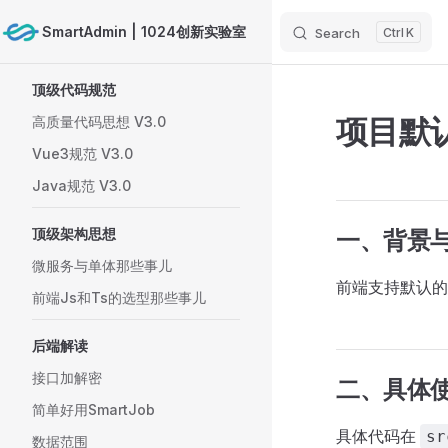
SmartAdmin | 1024创新实验室
Search
K
Skip to content
Sidebar Navigation
顶级代码规范
项目默
高质量代码思想 V3.0
Vue3规范 V3.0
Java规范 V3.0
顶级架构思想
一、背景
微服务与单体那些事儿
前端支持默认的
前端Js和Ts的选型那些事儿
后端解读
接口加解密
二、具体
简单好用SmartJob
具体代码在
sr
数据范围