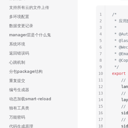
支持所有云的文件上传
1
/*
多环境配置
2
 * 应
数据变更记录
3
 *
4
 * @A
manager层是个什么鬼
5
 * @las
系统环境
6
 * @Wec
返回错误码
7
 * @Ema
8
 * @Co
心跳机制
9
 */
分包package结构
10
export
 
11
    /
重复提交
12
    lan
编号生成器
13
    //
动态加载smart-reload
14
    lay
15
    /
独有工具类
16
    sid
万能密码
17
    /
代码生成原理
18
    sid