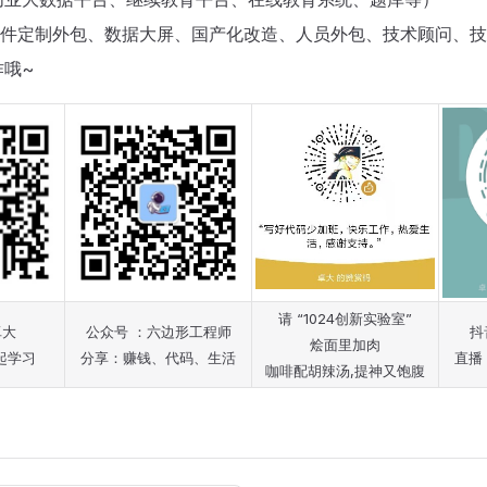
（软件定制外包、数据大屏、国产化改造、人员外包、技术顾问、
作哦~
请 “1024创新实验室”
卓大
公众号 ：六边形工程师
抖
烩面里加肉
起学习
分享：赚钱、代码、生活
直播
咖啡配胡辣汤,提神又饱腹