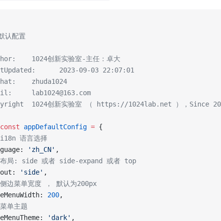
用默认配置
uthor:    1024创新实验室-主任：卓大
tUpdated:      2023-09-03 22:07:01
hat:    zhuda1024
il:     lab1024@163.com
pyright  1024创新实验室 （ https://1024lab.net ），Since 20
const
 appDefaultConfig
 =
 {
/ i18n 语言选择
guage
:
 '
zh_CN
'
,
 布局: side 或者 side-expand 或者 top
out
:
 '
side
'
,
/ 侧边菜单宽度 ， 默认为200px
eMenuWidth
:
 200
,
/ 菜单主题
eMenuTheme
:
 '
dark
'
,