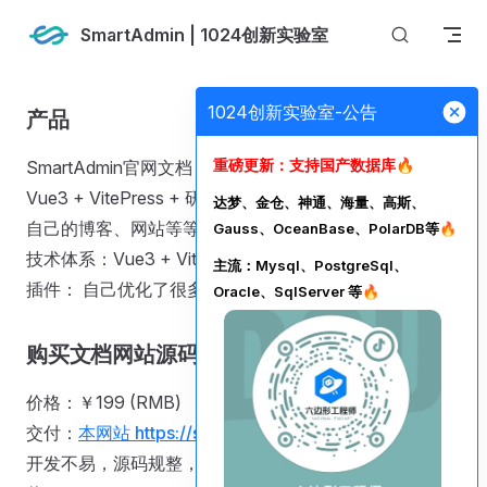
Skip to content
SmartAdmin | 1024创新实验室
1024创新实验室-公告
产品
重磅更新：支持国产数据库🔥
SmartAdmin官网文档
(即：smartadmin.vip网站)
使用
Vue3 + VitePress + 研发VitePress插件 实现，可以用于
达梦、金仓、神通、海量、高斯、
自己的博客、网站等等
Gauss、OceanBase、PolarDB等🔥
技术体系：Vue3 + VitePress
主流：Mysql、PostgreSql、
插件： 自己优化了很多 VitePress 插件
Oracle、SqlServer 等🔥
购买文档网站源码
价格：￥199 (RMB)
交付：
本网站 https://smartadmin.vip
的源码
开发不易，源码规整，极其方便二次开发，不接受讨价还