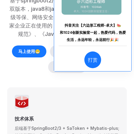
基于springboot2/3+vue3+uniapp，提供js和ts
双版本，java8和java17双版本，国内首个满足三
级等保、网络安全和数据安全要求，并提供千余
家企业正在使用的《高质量代码思想》、《Vue3
抖音关注【六边形工程师-卓大】🍉
和1024创新实验室一起，热爱代码，热爱
规范》、《Java规范》的快速开发平台！
生活，永远年轻，永远前行🎉🎉
马上使用😁
在线预览🍉
代码规范💖
打赏
10K+ Star🆒
技术体系
后端基于SpringBoot2/3 + SaToken + Mybatis-plus;