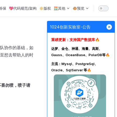
级等保
💖代码规范/架构
🔅版权
🧮其他
🐵预览
1024创新实验室-公告
重磅更新：支持国产数据库🔥
队协作的基础，如
达梦、金仓、神通、海量、高斯、
至想去帮助人的时
Gauss、OceanBase、PolarDB等🔥
主流：Mysql、PostgreSql、
Oracle、SqlServer 等🔥
不喜勿喷，喷子请