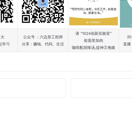
请 “1024创新实验室”
卓大
公众号 ：六边形工程师
抖
烩面里加肉
起学习
分享：赚钱、代码、生活
直播
咖啡配胡辣汤,提神又饱腹