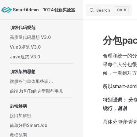
SmartAdmin | 1024创新实验室
Search
K
Skip to content
Sidebar Navigation
顶级代码规范
分包pa
高质量代码思想 V3.0
Vue3规范 V3.0
合理和统一的分
Java规范 V3.0
果每个人分包很
顶级架构思想
候，一看到对方
微服务与单体那些事儿
所以smart-
前端Js和Ts的选型那些事儿
特别强调： 分
后端解读
绕行，谢谢
接口加解密
具体分包详情请
简单好用SmartJob
数据范围