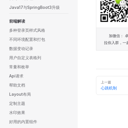
Java17与SpringBoot3升级
前端解读
多种登录页样式风格
加微信： 
不同环境配置和打包
拉你入群，一
数据变动记录
用户自定义表格列
常量和枚举
Api请求
Pager
上一篇
帮助文档
心跳机制
Layout布局
定制主题
水印效果
好用的内置组件