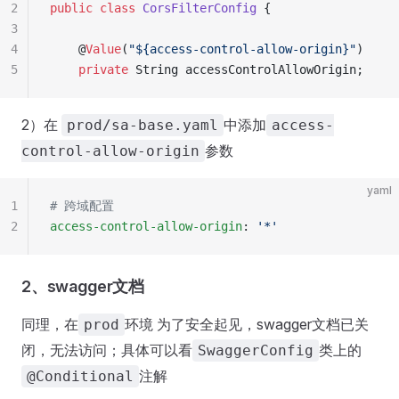
2
public
 class
 CorsFilterConfig
 {
3
4
    @
Value
(
"
${access-control-allow-origin}
"
)
5
    private
 String
 accessControlAllowOrigin
;
2）在
中添加
prod/sa-base.yaml
access-
参数
control-allow-origin
yaml
1
# 跨域配置
2
access-control-allow-origin
:
 '
*
'
2、swagger文档
同理，在
环境 为了安全起见，swagger文档已关
prod
闭，无法访问；具体可以看
类上的
SwaggerConfig
注解
@Conditional