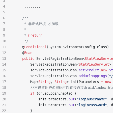
3
4
     ........
5
6
    /**
7
     * 非正式环境 才加载
8
     *
9
     * 
@return
10
     */
11
    @
Conditional
(
SystemEnvironmentConfig
.
class
)
12
    @
Bean
13
    public
 ServletRegistrationBean
<
StatViewServle
14
        ServletRegistrationBean
<
StatViewServlet
>
 
15
        servletRegistrationBean
.
setServlet
(
new
 St
16
        servletRegistrationBean
.
addUrlMappings
(
"
/
17
        Map
<
String
,
 String
>
 initParameters 
=
 new
 
18
        //不设置用户名密码可以直接通过druid/index.ht
19
        if
 (
druidLoginEnable
)
 {
20
            initParameters
.
put
(
"
loginUsername
"
,
 d
21
            initParameters
.
put
(
"
loginPassword
"
,
 d
22
        }