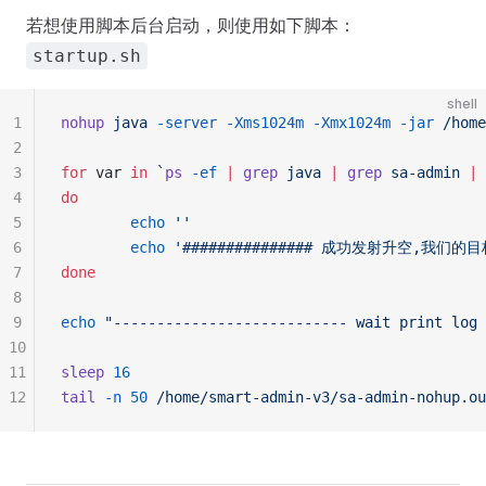
若想使用脚本后台启动，则使用如下脚本：
startup.sh
shell
1
nohup
 java
 -server
 -Xms1024m
 -Xmx1024m
 -jar
 /home
2
3
for
 var 
in
 `
ps
 -ef
 |
 grep
 java 
|
 grep
 sa-admin 
|
 
4
do
5
        echo
 ''
6
        echo
 '
############### 成功发射升空,我们的目
7
done
8
9
echo
 "
--------------------------- wait print log 
10
11
sleep
 16
12
tail
 -n
 50
 /home/smart-admin-v3/sa-admin-nohup.ou