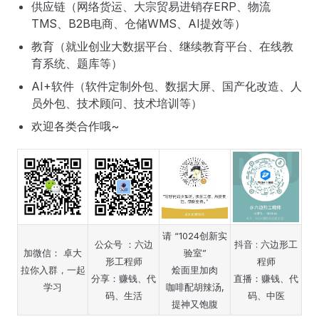
供应链（网络货运、大宗贸易进销存ERP、物流
TMS、B2B电商、仓储WMS、AI提效等）
教育（就业创业大数据平台、继续教育平台、在线教
育系统、题库等）
AI+软件（软件定制外包、数据大屏、国产化改造、人
员外包、技术顾问、技术培训等）
欢迎各类合作哦~
请 “1024创新实
公众号 ：六边
抖音 : 六边形工
加微信： 卓大
验室”
形工程师
程师
拉你入群，一起
烩面里加肉
分享：赚钱、代
直播：赚钱、代
学习
咖啡配胡辣汤,
码、生活
码、中医
提神又饱腹