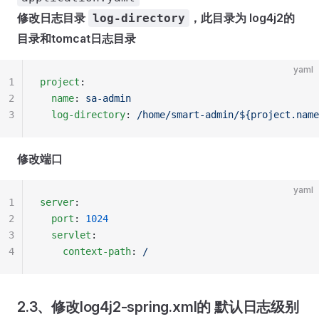
修改日志目录
，此目录为 log4j2的
log-directory
目录和tomcat日志目录
yaml
1
project
:
2
  name
:
 sa-admin
3
  log-directory
:
 /home/smart-admin/${project.name
修改端口
yaml
1
server
:
2
  port
:
 1024
3
  servlet
:
4
    context-path
:
 /
2.3、修改log4j2-spring.xml的 默认日志级别