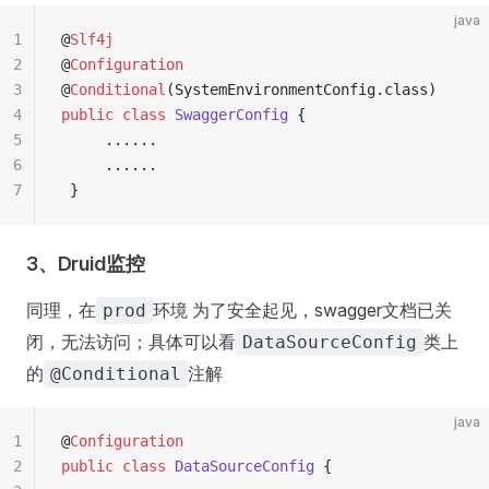
java
1
@
Slf4j
2
@
Configuration
3
@
Conditional
(
SystemEnvironmentConfig
.
class
)
4
public
 class
 SwaggerConfig
 {
5
     ......
6
     ......
7
 }
3、Druid监控
同理，在
环境 为了安全起见，swagger文档已关
prod
闭，无法访问；具体可以看
类上
DataSourceConfig
的
注解
@Conditional
java
1
@
Configuration
2
public
 class
 DataSourceConfig
 {