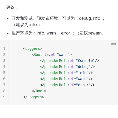
建议：
开发和测试、预发布环境，可以为：debug, info ；
（建议为 info ）
生产环境为：info, warn， error ；（建议为warn）
xml
1
    <
Loggers
>
2
        <
Root
 level
=
"
warn
"
>
3
            <
AppenderRef
 ref
=
"
Console
"
/>
4
            <
AppenderRef
 ref
=
"
debug
"
/>
5
            <
AppenderRef
 ref
=
"
info
"
/>
6
            <
AppenderRef
 ref
=
"
warn
"
/>
7
            <
AppenderRef
 ref
=
"
error
"
/>
8
        </
Root
>
9
    </
Loggers
>